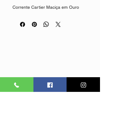
Corrente Cartier Maciça em Ouro 
18K 750
+Pingente Crucifixo
Com 10,1g, 64 cm de comprimento e 
2,2 mm de espessura, é uma joia 
exclusiva, perfeita para quem 
valoriza presença, requinte e 
autenticidade.
©
2012
Empório Diamond.