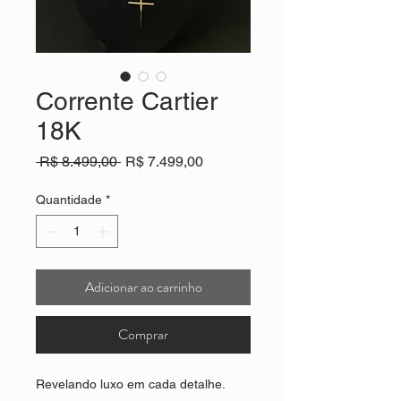
Corrente Cartier
18K
Preço
Preço
 R$ 8.499,00 
R$ 7.499,00
normal
promocional
Quantidade
*
Adicionar ao carrinho
Comprar
Revelando luxo em cada detalhe.