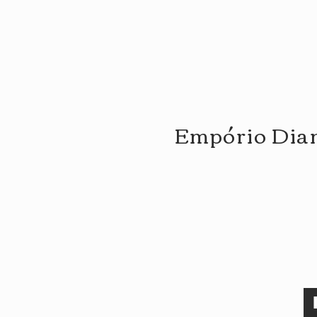
Empório Di