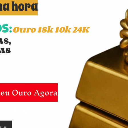
na hora
S:
Ouro 18k 10k 24K
AS,
AS
eu Ouro Agora
ora