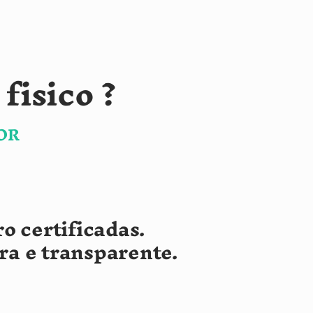
fisico ?
OR
o certificadas.
a e transpa
rente.