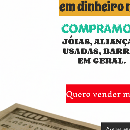
em dinheiro 
COMPRAMO
JÓIAS, ALIANÇ
USADAS,
BARR
EM GERAL.
Quero vender m
Avaliar ag